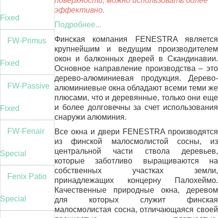
поверхности, можно использовать более
эффективно.
Fixed
Подробнее...
Финская компания FENESTRA является
FW-Primus
крупнейшим и ведущим производителем
окон и балконных дверей в Скандинавии.
Fixed
Основное направление производства – это
дерево-алюминиевая продукция. Дерево-
FW-Passive
алюминиевые окна обладают всеми теми же
плюсами, что и деревянные, только они еще
и более долговечны за счет использования
Fixed
снаружи алюминия.
FW-Fenair
Все окна и двери FENESTRA производятся
из финской малосмолистой сосны, из
центральной части ствола деревьев,
Special
которые заботливо выращиваются на
собственных участках земли,
Fenix Patio
принадлежащих концерну Палохеймо.
Качественные природные окна, деревом
Special
для которых служит финская
малосмолистая сосна, отличающаяся своей