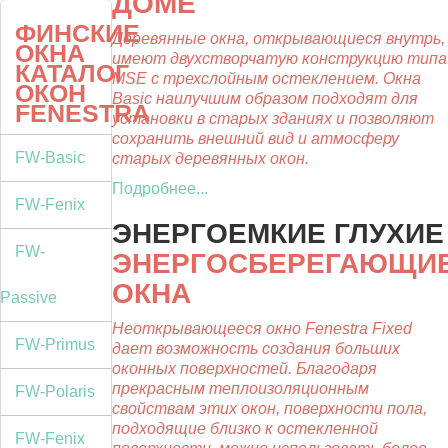
ДОМЕ
ФИНСКИЕ
Деревянные окна, открывающиеся внутрь,
ОКНА
имеют двухстворчатую конструкцию типа
КАТАЛОГ
MSE с трехслойным остеклением. Окна
ОКОН
Basic наилучшим образом подходят для
FENESTRA
установки в старых зданиях и позволяют
сохранить внешний вид и атмосферу
FW-Basic
старых деревянных окон.
Подробнее...
FW-Fenix
ЭНЕРГОЕМКИЕ ГЛУХИЕ
FW-
ЭНЕРГОСБЕРЕГАЮЩИ
ОКНА
Passive
Неоткрывающееся окно Fenestra Fixed
FW-Primus
дает возможность создания больших
оконных поверхностей. Благодаря
прекрасным теплоизоляционным
FW-Polaris
свойствам этих окон, поверхности пола,
подходящие близко к остекленной
FW-Fenix