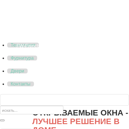
FW-Primus Fixed
FW-Passive Fixed
Специальные окна
Окна не на
каждый случай
FW-Fenair
Fenix Patio
Технология
FW-French
Фурнитура
Двери
Контакты
ОТКРЫВАЕМЫЕ ОКНА -
ЛУЧШЕЕ РЕШЕНИЕ В